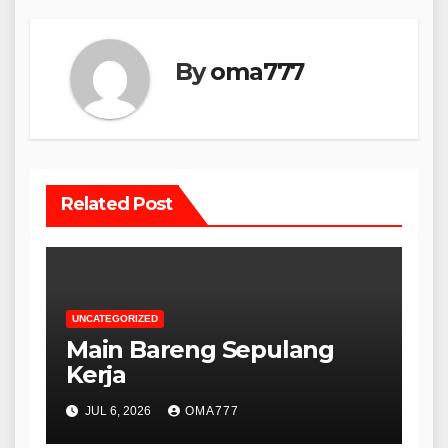
By
oma777
Related Post
UNCATEGORIZED
Main Bareng Sepulang
Kerja
JUL 6, 2026
OMA777