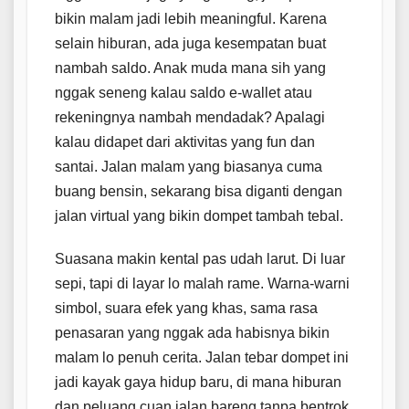
bikin malam jadi lebih meaningful. Karena
selain hiburan, ada juga kesempatan buat
nambah saldo. Anak muda mana sih yang
nggak seneng kalau saldo e-wallet atau
rekeningnya nambah mendadak? Apalagi
kalau didapet dari aktivitas yang fun dan
santai. Jalan malam yang biasanya cuma
buang bensin, sekarang bisa diganti dengan
jalan virtual yang bikin dompet tambah tebal.
Suasana makin kental pas udah larut. Di luar
sepi, tapi di layar lo malah rame. Warna-warni
simbol, suara efek yang khas, sama rasa
penasaran yang nggak ada habisnya bikin
malam lo penuh cerita. Jalan tebar dompet ini
jadi kayak gaya hidup baru, di mana hiburan
dan peluang cuan jalan bareng tanpa bentrok.