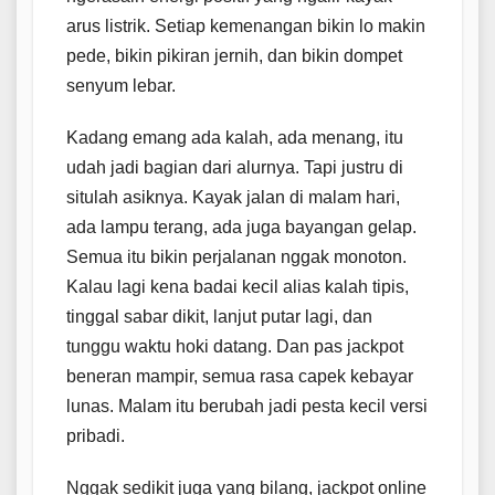
arus listrik. Setiap kemenangan bikin lo makin
pede, bikin pikiran jernih, dan bikin dompet
senyum lebar.
Kadang emang ada kalah, ada menang, itu
udah jadi bagian dari alurnya. Tapi justru di
situlah asiknya. Kayak jalan di malam hari,
ada lampu terang, ada juga bayangan gelap.
Semua itu bikin perjalanan nggak monoton.
Kalau lagi kena badai kecil alias kalah tipis,
tinggal sabar dikit, lanjut putar lagi, dan
tunggu waktu hoki datang. Dan pas jackpot
beneran mampir, semua rasa capek kebayar
lunas. Malam itu berubah jadi pesta kecil versi
pribadi.
Nggak sedikit juga yang bilang, jackpot online