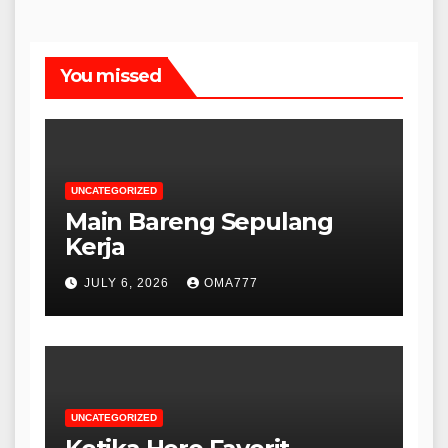
You missed
UNCATEGORIZED
Main Bareng Sepulang
Kerja
JULY 6, 2026
OMA777
UNCATEGORIZED