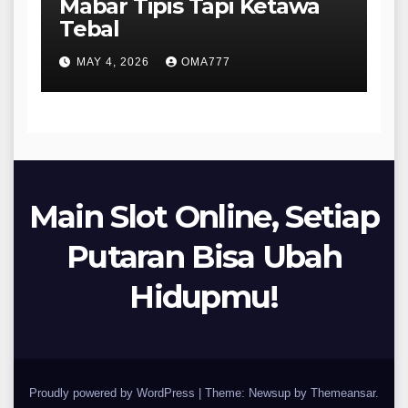
Mabar Tipis Tapi Ketawa
Tebal
MAY 4, 2026
OMA777
Main Slot Online, Setiap
Putaran Bisa Ubah
Hidupmu!
Proudly powered by WordPress
|
Theme: Newsup by
Themeansar
.