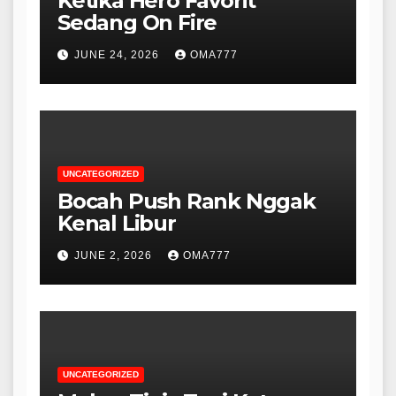
Ketika Hero Favorit
Sedang On Fire
JUNE 24, 2026
OMA777
UNCATEGORIZED
Bocah Push Rank Nggak
Kenal Libur
JUNE 2, 2026
OMA777
UNCATEGORIZED