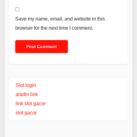
Save my name, email, and website in this
browser for the next time I comment.
Slot login
aladin link
link slot gacor
slot gacor