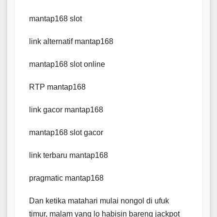
mantap168 slot
link alternatif mantap168
mantap168 slot online
RTP mantap168
link gacor mantap168
mantap168 slot gacor
link terbaru mantap168
pragmatic mantap168
Dan ketika matahari mulai nongol di ufuk
timur, malam yang lo habisin bareng jackpot