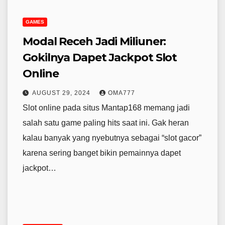
GAMES
Modal Receh Jadi Miliuner:
Gokilnya Dapet Jackpot Slot
Online
AUGUST 29, 2024
OMA777
Slot online pada situs Mantap168 memang jadi
salah satu game paling hits saat ini. Gak heran
kalau banyak yang nyebutnya sebagai “slot gacor”
karena sering banget bikin pemainnya dapet
jackpot…