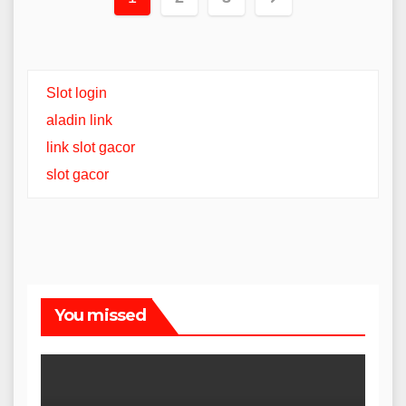
pagination
Slot login
aladin link
link slot gacor
slot gacor
You missed