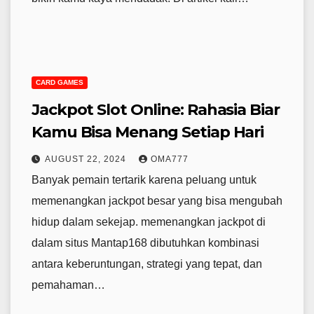
CARD GAMES
Jackpot Slot Online: Rahasia Biar
Kamu Bisa Menang Setiap Hari
AUGUST 22, 2024
OMA777
Banyak pemain tertarik karena peluang untuk
memenangkan jackpot besar yang bisa mengubah
hidup dalam sekejap. memenangkan jackpot di
dalam situs Mantap168 dibutuhkan kombinasi
antara keberuntungan, strategi yang tepat, dan
pemahaman…