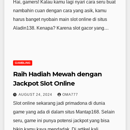
Hai, gamers! Kalau kamu lagi nyari cara seru buat
nambahin cuan dengan cara yang asik, kamu
harus banget nyobain main slot online di situs
Aladin138. Kenapa? Karena slot gacor yang…
GAMBLING
Raih Hadiah Mewah dengan
Jackpot Slot Online
AUGUST 24, 2024
OMA777
Slot online sekarang jadi primadona di dunia
game yang ada di dalam situs Mantap168. Selain
seru, game ini punya potensi jackpot yang bisa
bikin kamu kaya mendadak. Di artikel kali…