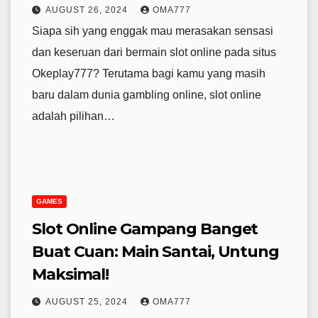
AUGUST 26, 2024
OMA777
Siapa sih yang enggak mau merasakan sensasi
dan keseruan dari bermain slot online pada situs
Okeplay777? Terutama bagi kamu yang masih
baru dalam dunia gambling online, slot online
adalah pilihan…
GAMES
Slot Online Gampang Banget
Buat Cuan: Main Santai, Untung
Maksimal!
AUGUST 25, 2024
OMA777