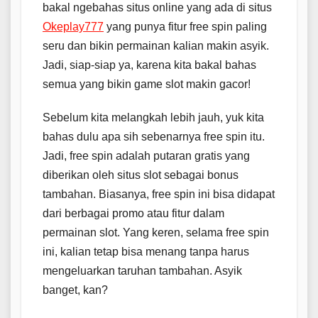
bakal ngebahas situs online yang ada di situs
Okeplay777
yang punya fitur free spin paling
seru dan bikin permainan kalian makin asyik.
Jadi, siap-siap ya, karena kita bakal bahas
semua yang bikin game slot makin gacor!
Sebelum kita melangkah lebih jauh, yuk kita
bahas dulu apa sih sebenarnya free spin itu.
Jadi, free spin adalah putaran gratis yang
diberikan oleh situs slot sebagai bonus
tambahan. Biasanya, free spin ini bisa didapat
dari berbagai promo atau fitur dalam
permainan slot. Yang keren, selama free spin
ini, kalian tetap bisa menang tanpa harus
mengeluarkan taruhan tambahan. Asyik
banget, kan?