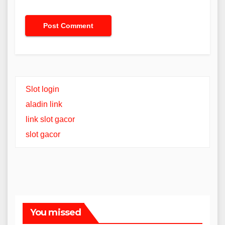
Slot login
aladin link
link slot gacor
slot gacor
You missed