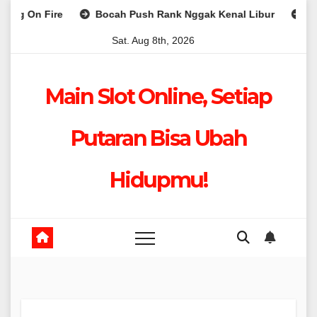
Skip
On Fire
Bocah Push Rank Nggak Kenal Libur
Mabar Ti
to
Sat. Aug 8th, 2026
content
Main Slot Online, Setiap
Putaran Bisa Ubah
Hidupmu!