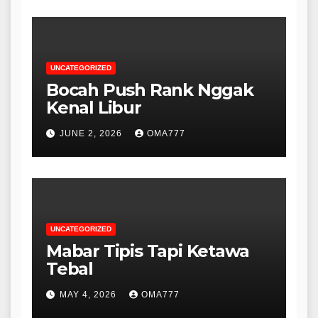
UNCATEGORIZED
Bocah Push Rank Nggak
Kenal Libur
JUNE 2, 2026
OMA777
UNCATEGORIZED
Mabar Tipis Tapi Ketawa
Tebal
MAY 4, 2026
OMA777