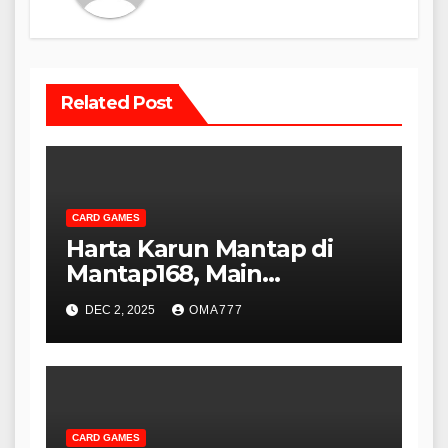
Related Post
CARD GAMES
Harta Karun Mantap di
Mantap168, Main
Gampang dan Fun
DEC 2, 2025
OMA777
Maksimal
CARD GAMES