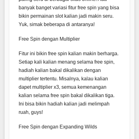
banyak banget variasi fitur free spin yang bisa
bikin permainan slot kalian jadi makin seru.
Yuk, simak beberapa di antaranya!
Free Spin dengan Multiplier
Fitur ini bikin free spin kalian makin berharga.
Setiap kali kalian menang selama free spin,
hadiah kalian bakal dikalikan dengan
multiplier tertentu. Misalnya, kalau kalian
dapet multiplier x3, semua kemenangan
kalian selama free spin bakal dikalikan tiga.
Ini bisa bikin hadiah kalian jadi melimpah
ruah, guys!
Free Spin dengan Expanding Wilds