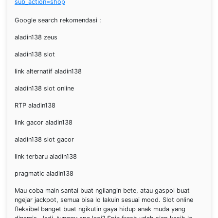
sub_action=shop
Google search rekomendasi :
aladin138 zeus
aladin138 slot
link alternatif aladin138
aladin138 slot online
RTP aladin138
link gacor aladin138
aladin138 slot gacor
link terbaru aladin138
pragmatic aladin138
Mau coba main santai buat ngilangin bete, atau gaspol buat
ngejar jackpot, semua bisa lo lakuin sesuai mood. Slot online
fleksibel banget buat ngikutin gaya hidup anak muda yang