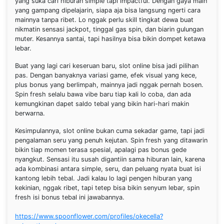
yang suka cari hiburan simple tapi impactful. Dengan gaya main
yang gampang dipelajarin, siapa aja bisa langsung ngerti cara
mainnya tanpa ribet. Lo nggak perlu skill tingkat dewa buat
nikmatin sensasi jackpot, tinggal gas spin, dan biarin gulungan
muter. Kesannya santai, tapi hasilnya bisa bikin dompet ketawa
lebar.
Buat yang lagi cari keseruan baru, slot online bisa jadi pilihan
pas. Dengan banyaknya variasi game, efek visual yang kece,
plus bonus yang berlimpah, mainnya jadi nggak pernah bosen.
Spin fresh selalu bawa vibe baru tiap kali lo coba, dan ada
kemungkinan dapet saldo tebal yang bikin hari-hari makin
berwarna.
Kesimpulannya, slot online bukan cuma sekadar game, tapi jadi
pengalaman seru yang penuh kejutan. Spin fresh yang ditawarin
bikin tiap momen terasa spesial, apalagi pas bonus gede
nyangkut. Sensasi itu susah digantiin sama hiburan lain, karena
ada kombinasi antara simple, seru, dan peluang nyata buat isi
kantong lebih tebal. Jadi kalau lo lagi pengen hiburan yang
kekinian, nggak ribet, tapi tetep bisa bikin senyum lebar, spin
fresh isi bonus tebal ini jawabannya.
https://www.spoonflower.com/profiles/okecella?