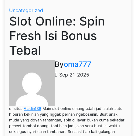
Uncategorized
Slot Online: Spin
Fresh Isi Bonus
Tebal
By
oma777
Sep 21, 2025
di situs
Aladin138
Main slot online emang udah jadi salah satu
hiburan kekinian yang nggak pernah ngebosenin. Buat anak
muda yang doyan tantangan, spin di layar bukan cuma sekadar
pencet tombol doang, tapi bisa jadi jalan seru buat isi waktu
sekaligus nyari cuan tambahan. Sensasi tiap kali gulungan