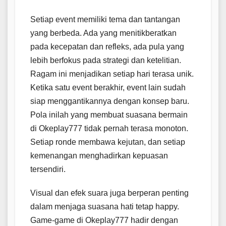
Setiap event memiliki tema dan tantangan
yang berbeda. Ada yang menitikberatkan
pada kecepatan dan refleks, ada pula yang
lebih berfokus pada strategi dan ketelitian.
Ragam ini menjadikan setiap hari terasa unik.
Ketika satu event berakhir, event lain sudah
siap menggantikannya dengan konsep baru.
Pola inilah yang membuat suasana bermain
di Okeplay777 tidak pernah terasa monoton.
Setiap ronde membawa kejutan, dan setiap
kemenangan menghadirkan kepuasan
tersendiri.
Visual dan efek suara juga berperan penting
dalam menjaga suasana hati tetap happy.
Game-game di Okeplay777 hadir dengan