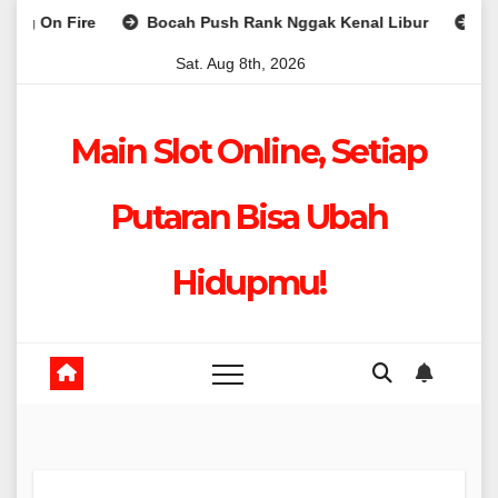
Skip
On Fire
Bocah Push Rank Nggak Kenal Libur
Mabar Ti
to
Sat. Aug 8th, 2026
content
Main Slot Online, Setiap
Putaran Bisa Ubah
Hidupmu!