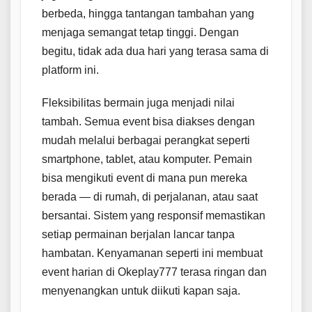
berbeda, hingga tantangan tambahan yang
menjaga semangat tetap tinggi. Dengan
begitu, tidak ada dua hari yang terasa sama di
platform ini.
Fleksibilitas bermain juga menjadi nilai
tambah. Semua event bisa diakses dengan
mudah melalui berbagai perangkat seperti
smartphone, tablet, atau komputer. Pemain
bisa mengikuti event di mana pun mereka
berada — di rumah, di perjalanan, atau saat
bersantai. Sistem yang responsif memastikan
setiap permainan berjalan lancar tanpa
hambatan. Kenyamanan seperti ini membuat
event harian di Okeplay777 terasa ringan dan
menyenangkan untuk diikuti kapan saja.