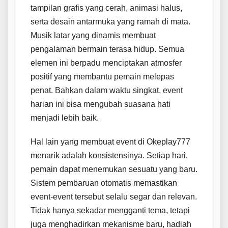
tampilan grafis yang cerah, animasi halus,
serta desain antarmuka yang ramah di mata.
Musik latar yang dinamis membuat
pengalaman bermain terasa hidup. Semua
elemen ini berpadu menciptakan atmosfer
positif yang membantu pemain melepas
penat. Bahkan dalam waktu singkat, event
harian ini bisa mengubah suasana hati
menjadi lebih baik.
Hal lain yang membuat event di Okeplay777
menarik adalah konsistensinya. Setiap hari,
pemain dapat menemukan sesuatu yang baru.
Sistem pembaruan otomatis memastikan
event-event tersebut selalu segar dan relevan.
Tidak hanya sekadar mengganti tema, tetapi
juga menghadirkan mekanisme baru, hadiah