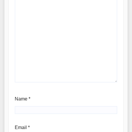
Name
*
Email
*