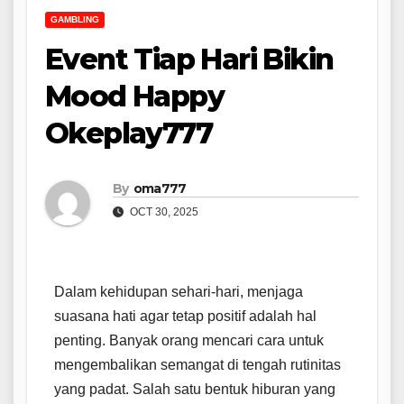
GAMBLING
Event Tiap Hari Bikin
Mood Happy
Okeplay777
By
oma777
OCT 30, 2025
Dalam kehidupan sehari-hari, menjaga
suasana hati agar tetap positif adalah hal
penting. Banyak orang mencari cara untuk
mengembalikan semangat di tengah rutinitas
yang padat. Salah satu bentuk hiburan yang